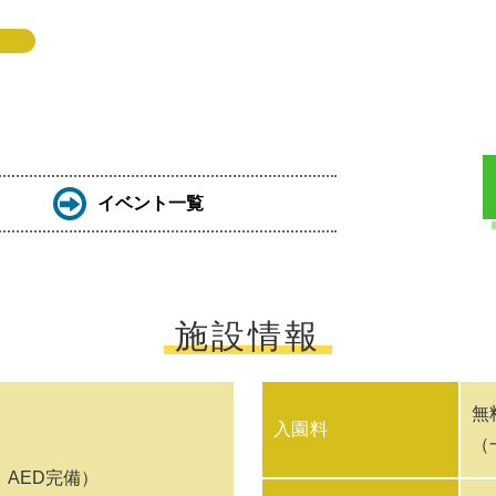
イベント一覧
施設情報
無
入園料
（
AED完備）