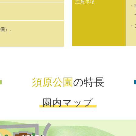
注意事項
・
・
１個）、
須原公園
の特長
園内マップ