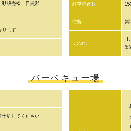
自動販売機、目黒邸
駐車場台数
15
住所
新
なります
【
その他
8:
バーベキュー場
・
前予約してください。
・