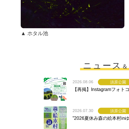
▲ ホタル池
ニュース
＆
2026.08.06
須原公園
【再掲】Instagramフ
2026.07.30
須原公園
”2026夏休み森の絵本村in