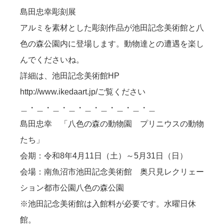
島田忠幸彫刻展
アルミを素材とした彫刻作品が池田記念美術館と八
色の森公園内に登場します。動物達との遭遇を楽し
んでくださいね。
詳細は、池田記念美術館HP
http://www.ikedaart.jp/ご覧ください
＿・＿・＿・＿・＿・＿・＿・＿・＿
島田忠幸 「八色の森の動物園 プリニウスの動物
たち」
会期：令和8年4月11日（土）～5月31日（日）
会場：南魚沼市池田記念美術館 奥只見レクリェー
ション都市公園八色の森公園
※池田記念美術館は入館料が必要です。水曜日休
館。